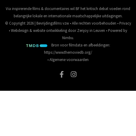
Via inspirerende films & documentaires wil BF het kritisch debat voeden rond
belangrijke lokale en internationale maatschappelijke uitdagingen.
© Copyright 2026 | Bevrijdingsfilms vzw • Alle rechten voorbehouden •
Privacy
•
Webdesign
&
website ontwikkeling
door
Zenjoy in Leuven
• Powered by
Nimbu
.
Bron voor filmdata en afbeeldingen:
https://www.themoviedb.org/
•
Algemene voorwaarden