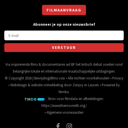
FILMAANVRAAG
Abonneer je op onze nieuwsbrief
Via inspirerende films & documentaires wil BF het kritisch debat voeden rond
belangrijke lokale en internationale maatschappelijke uitdagingen.
© Copyright 2026 | Bevrijdingsfilms vzw • Alle rechten voorbehouden •
Privacy
•
Webdesign
&
website ontwikkeling
door
Zenjoy in Leuven
• Powered by
Nimbu
.
Bron voor filmdata en afbeeldingen:
https://www.themoviedb.org/
•
Algemene voorwaarden