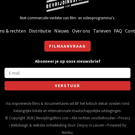
Niet-commerciële verdeler van film- en videoprogramma's.
ms & rechten
Distributie
Nieuws
Over ons
Tarieven
FAQ
Cont
FILMAANVRAAG
Abonneer je op onze nieuwsbrief
Via inspirerende films & documentaires wil BF het kritisch debat voeden rond
belangrijke lokale en internationale maatschappelijke uitdagingen.
© Copyright 2026 | Bevrijdingsfilms vzw • Alle rechten voorbehouden •
Privacy
•
Webdesign
&
website ontwikkeling
door
Zenjoy in Leuven
• Powered by
Nimbu
.