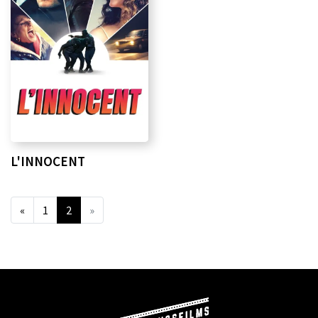
L'INNOCENT
«
1
2
»