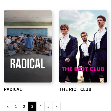
RADICAL
THE RIOT CLUB
«
1
2
3
4
5
»