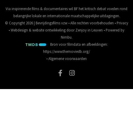
Via inspirerende films & documentaires wil BF het kritisch debat voeden rond
belangrijke lokale en internationale maatschappelijke uitdagingen.
© Copyright 2026 | Bevrijdingsfilms vzw • Alle rechten voorbehouden •
Privacy
•
Webdesign
&
website ontwikkeling
door
Zenjoy in Leuven
• Powered by
Nimbu
.
Bron voor filmdata en afbeeldingen:
https://www.themoviedb.org/
•
Algemene voorwaarden