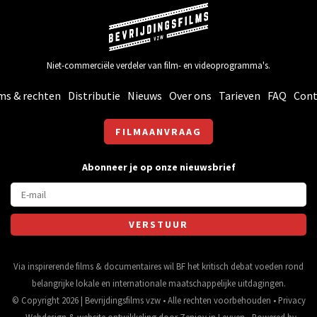
Niet-commerciële verdeler van film- en videoprogramma's.
ms & rechten
Distributie
Nieuws
Over ons
Tarieven
FAQ
Cont
FILMAANVRAAG
Abonneer je op onze nieuwsbrief
Via inspirerende films & documentaires wil BF het kritisch debat voeden rond
belangrijke lokale en internationale maatschappelijke uitdagingen.
© Copyright 2026 | Bevrijdingsfilms vzw • Alle rechten voorbehouden •
Privacy