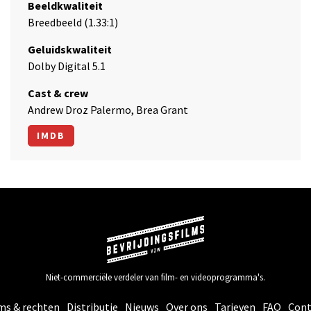
Beeldkwaliteit
Breedbeeld (1.33:1)
Geluidskwaliteit
Dolby Digital 5.1
Cast & crew
Andrew Droz Palermo, Brea Grant
IMDB
Niet-commerciële verdeler van film- en videoprogramma's.
ms & rechten
Distributie
Nieuws
Over ons
Tarieven
FAQ
Cont