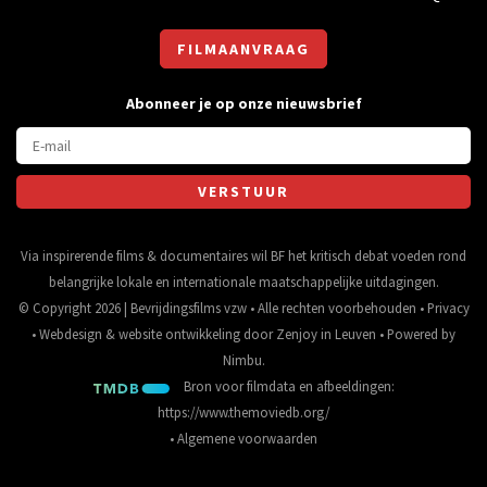
FILMAANVRAAG
Abonneer je op onze nieuwsbrief
Via inspirerende films & documentaires wil BF het kritisch debat voeden rond
belangrijke lokale en internationale maatschappelijke uitdagingen.
© Copyright 2026 | Bevrijdingsfilms vzw • Alle rechten voorbehouden •
Privacy
•
Webdesign
&
website ontwikkeling
door
Zenjoy in Leuven
• Powered by
Nimbu
.
Bron voor filmdata en afbeeldingen:
https://www.themoviedb.org/
•
Algemene voorwaarden