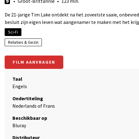
9
• Groot-Brittannië • 123 min.
De 21-jarige Tim Lake ontdekt na het zoveelste saaie, onbevredi
besluit zijn eigen leven wat aangenamer te maken met het krijgen
Sci-Fi
Relaties & Gezin
FILM AANVRAGEN
Taal
Engels
Ondertiteling
Nederlands of Frans
Beschikbaar op
Bluray
Distributeur