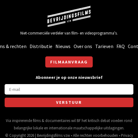
Niet-commerciële verdeler van film- en videoprogramma's.
ms & rechten
Distributie
Nieuws
Over ons
Tarieven
FAQ
Cont
FILMAANVRAAG
Abonneer je op onze nieuwsbrief
Via inspirerende films & documentaires wil BF het kritisch debat voeden rond
belangrijke lokale en internationale maatschappelijke uitdagingen.
© Copyright 2026 | Bevrijdingsfilms vzw • Alle rechten voorbehouden •
Privacy