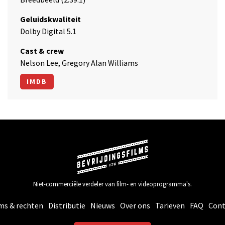
Geluidskwaliteit
Dolby Digital 5.1
Cast & crew
Nelson Lee, Gregory Alan Williams
IMDB
Niet-commerciële verdeler van film- en videoprogramma's.
ms & rechten
Distributie
Nieuws
Over ons
Tarieven
FAQ
Cont