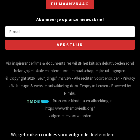
FILMAANVRAAG
Abonneer je op onze nieuwsbrief
Via inspirerende films & documentaires wil BF het kritisch debat voeden rond
belangrijke lokale en internationale maatschappelijke uitdagingen.
© Copyright 2026 | Bevrijdingsfilms vzw • Alle rechten voorbehouden •
Privacy
•
Webdesign
&
website ontwikkeling
door
Zenjoy in Leuven
• Powered by
Nimbu
.
Bron voor filmdata en afbeeldingen:
https://www.themoviedb.org/
•
Algemene voorwaarden
Wij gebruiken cookies voor volgende doeleinden: