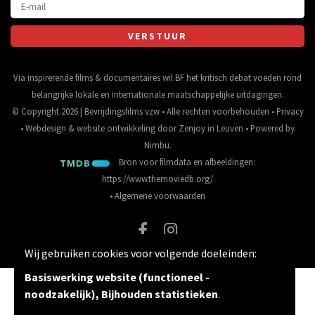
Via inspirerende films & documentaires wil BF het kritisch debat voeden rond
belangrijke lokale en internationale maatschappelijke uitdagingen.
© Copyright 2026 | Bevrijdingsfilms vzw • Alle rechten voorbehouden •
Privacy
•
Webdesign
&
website ontwikkeling
door
Zenjoy in Leuven
• Powered by
Nimbu
.
Bron voor filmdata en afbeeldingen:
https://www.themoviedb.org/
•
Algemene voorwaarden
Wij gebruiken cookies voor volgende doeleinden:
Basiswerking website (functioneel -
noodzakelijk), Bijhouden statistieken
.