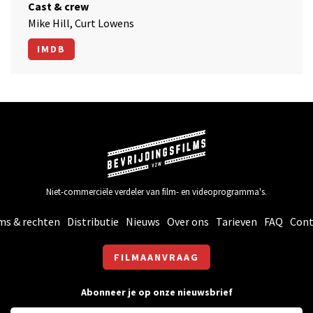
Cast & crew
Mike Hill, Curt Lowens
IMDB
Niet-commerciële verdeler van film- en videoprogramma's.
ms & rechten
Distributie
Nieuws
Over ons
Tarieven
FAQ
Cont
FILMAANVRAAG
Abonneer je op onze nieuwsbrief