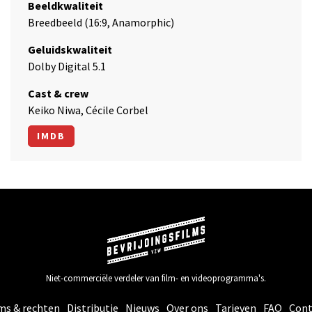
Beeldkwaliteit
Breedbeeld (16:9, Anamorphic)
Geluidskwaliteit
Dolby Digital 5.1
Cast & crew
Keiko Niwa, Cécile Corbel
IMDB
Niet-commerciële verdeler van film- en videoprogramma's.
ms & rechten
Distributie
Nieuws
Over ons
Tarieven
FAQ
Cont