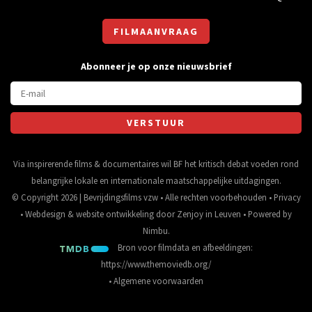
FILMAANVRAAG
Abonneer je op onze nieuwsbrief
Via inspirerende films & documentaires wil BF het kritisch debat voeden rond
belangrijke lokale en internationale maatschappelijke uitdagingen.
© Copyright 2026 | Bevrijdingsfilms vzw • Alle rechten voorbehouden •
Privacy
•
Webdesign
&
website ontwikkeling
door
Zenjoy in Leuven
• Powered by
Nimbu
.
Bron voor filmdata en afbeeldingen:
https://www.themoviedb.org/
•
Algemene voorwaarden