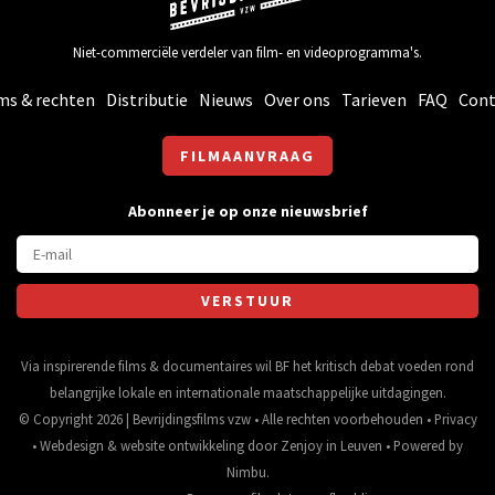
Niet-commerciële verdeler van film- en videoprogramma's.
ms & rechten
Distributie
Nieuws
Over ons
Tarieven
FAQ
Cont
FILMAANVRAAG
Abonneer je op onze nieuwsbrief
Via inspirerende films & documentaires wil BF het kritisch debat voeden rond
belangrijke lokale en internationale maatschappelijke uitdagingen.
© Copyright 2026 | Bevrijdingsfilms vzw • Alle rechten voorbehouden •
Privacy
•
Webdesign
&
website ontwikkeling
door
Zenjoy in Leuven
• Powered by
Nimbu
.