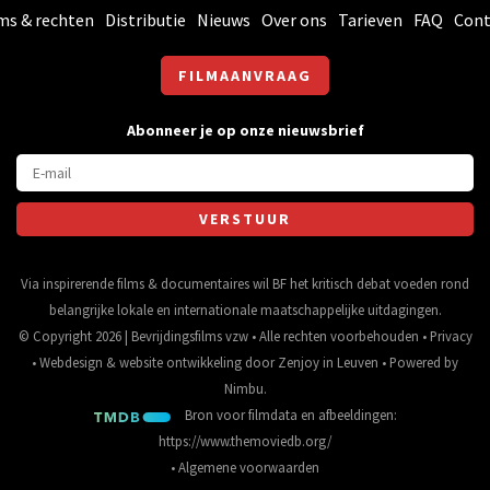
ms & rechten
Distributie
Nieuws
Over ons
Tarieven
FAQ
Cont
FILMAANVRAAG
Abonneer je op onze nieuwsbrief
Via inspirerende films & documentaires wil BF het kritisch debat voeden rond
belangrijke lokale en internationale maatschappelijke uitdagingen.
© Copyright 2026 | Bevrijdingsfilms vzw • Alle rechten voorbehouden •
Privacy
•
Webdesign
&
website ontwikkeling
door
Zenjoy in Leuven
• Powered by
Nimbu
.
Bron voor filmdata en afbeeldingen:
https://www.themoviedb.org/
•
Algemene voorwaarden