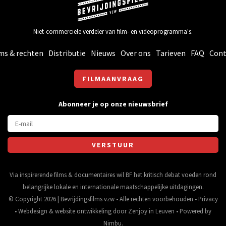
Niet-commerciële verdeler van film- en videoprogramma's.
ms & rechten
Distributie
Nieuws
Over ons
Tarieven
FAQ
Cont
FILMAANVRAAG
Abonneer je op onze nieuwsbrief
Via inspirerende films & documentaires wil BF het kritisch debat voeden rond
belangrijke lokale en internationale maatschappelijke uitdagingen.
© Copyright 2026 | Bevrijdingsfilms vzw • Alle rechten voorbehouden •
Privacy
•
Webdesign
&
website ontwikkeling
door
Zenjoy in Leuven
• Powered by
Nimbu
.