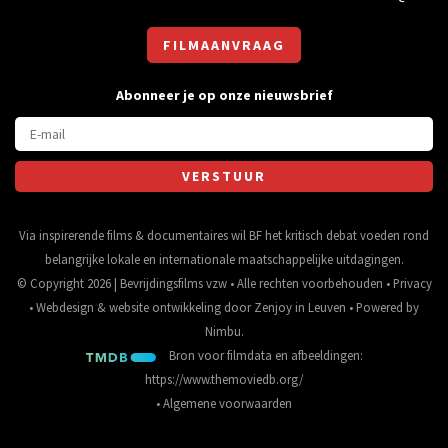
FILMAANVRAAG
Abonneer je op onze nieuwsbrief
Via inspirerende films & documentaires wil BF het kritisch debat voeden rond
belangrijke lokale en internationale maatschappelijke uitdagingen.
© Copyright 2026 | Bevrijdingsfilms vzw • Alle rechten voorbehouden •
Privacy
•
Webdesign
&
website ontwikkeling
door
Zenjoy in Leuven
• Powered by
Nimbu
.
Bron voor filmdata en afbeeldingen:
https://www.themoviedb.org/
•
Algemene voorwaarden