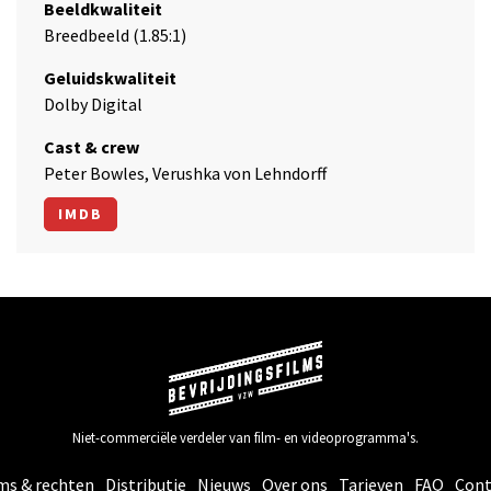
Beeldkwaliteit
Breedbeeld (1.85:1)
Geluidskwaliteit
Dolby Digital
Cast & crew
Peter Bowles, Verushka von Lehndorff
IMDB
Niet-commerciële verdeler van film- en videoprogramma's.
ms & rechten
Distributie
Nieuws
Over ons
Tarieven
FAQ
Cont