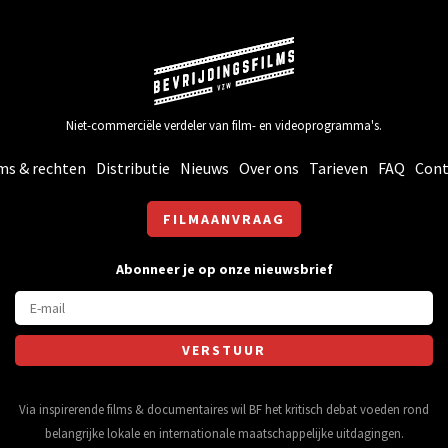
Niet-commerciële verdeler van film- en videoprogramma's.
ms & rechten
Distributie
Nieuws
Over ons
Tarieven
FAQ
Cont
FILMAANVRAAG
Abonneer je op onze nieuwsbrief
Via inspirerende films & documentaires wil BF het kritisch debat voeden rond
belangrijke lokale en internationale maatschappelijke uitdagingen.