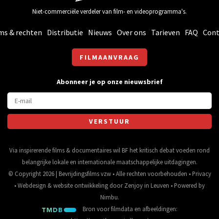
Niet-commerciële verdeler van film- en videoprogramma's.
ms & rechten
Distributie
Nieuws
Over ons
Tarieven
FAQ
Cont
FILMAANVRAAG
Abonneer je op onze nieuwsbrief
Via inspirerende films & documentaires wil BF het kritisch debat voeden rond
belangrijke lokale en internationale maatschappelijke uitdagingen.
© Copyright 2026 | Bevrijdingsfilms vzw • Alle rechten voorbehouden •
Privacy
•
Webdesign
&
website ontwikkeling
door
Zenjoy in Leuven
• Powered by
Nimbu
.
Bron voor filmdata en afbeeldingen: