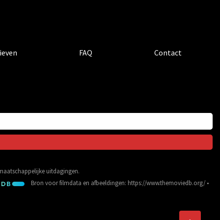
ieven
FAQ
Contact
e maatschappelijke uitdagingen.
Bron voor filmdata en afbeeldingen:
https://www.themoviedb.org/
•