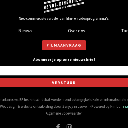
Niet-commerciële verdeler van film- en videoprogramma's.
Nieuws
Over ons
Tar
FILMAANVRAAG
Abonneer je op onze nieuwsbrief
entaires wil BF het kritisch debat voeden rond belangrijke lokale en international
Webdesign
&
website ontwikkeling
door
Zenjoy in Leuven
• Powered by
Nimbu
.
Algemene voorwaarden