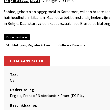
AL (Alle Leeftijden)
• België • 71 min.
Sabine, geboren en opgegroeid in Kameroen, wil een betere toeko
huishoudhulp in Libanon. Maar de arbeidsomstandigheden zijn ve
in België. Daar start ze een kapperszaak in de Brusselse Maton
Documentaire
Vluchtelingen, Migratie & Asiel
Culturele Diversiteit
FILM AANVRAGEN
Taal
OV
Ondertiteling
Engels, Frans of Nederlands + Frans (EC Play)
Beschikbaar op