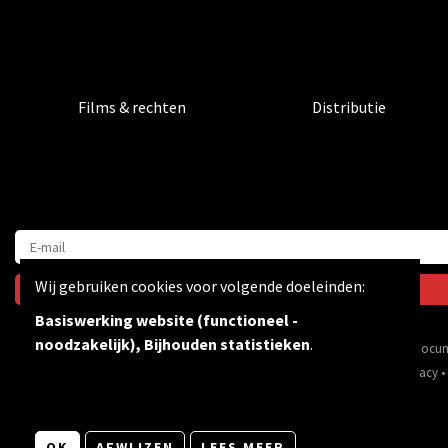
Films & rechten
Distributie
Wij gebruiken cookies voor volgende doeleinden:
Basiswerking website (functioneel -
noodzakelijk), Bijhouden statistieken
.
Via inspirerende films & docum
© Copyright 2026 | Bevrijdingsfilms vzw • Alle rechten voorbehouden •
Privacy
•
OK
AFWIJZEN
LEES MEER