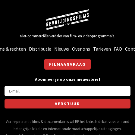
Niet-commerciële verdeler van film- en videoprogramma's.
ms & rechten
Distributie
Nieuws
Over ons
Tarieven
FAQ
Cont
FILMAANVRAAG
Abonneer je op onze nieuwsbrief
Via inspirerende films & documentaires wil BF het kritisch debat voeden rond
belangrijke lokale en internationale maatschappelijke uitdagingen.