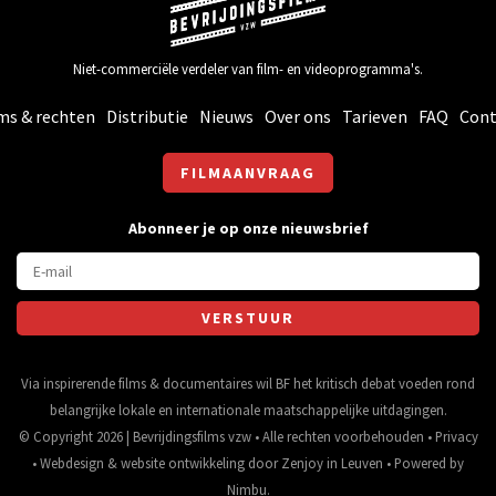
Niet-commerciële verdeler van film- en videoprogramma's.
ms & rechten
Distributie
Nieuws
Over ons
Tarieven
FAQ
Cont
FILMAANVRAAG
Abonneer je op onze nieuwsbrief
Via inspirerende films & documentaires wil BF het kritisch debat voeden rond
belangrijke lokale en internationale maatschappelijke uitdagingen.
© Copyright 2026 | Bevrijdingsfilms vzw • Alle rechten voorbehouden •
Privacy
•
Webdesign
&
website ontwikkeling
door
Zenjoy in Leuven
• Powered by
Nimbu
.