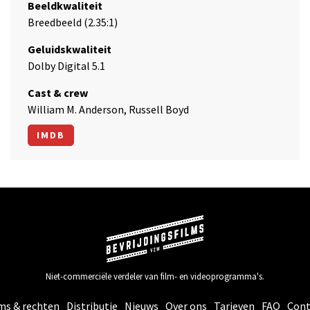
Beeldkwaliteit
Breedbeeld (2.35:1)
Geluidskwaliteit
Dolby Digital 5.1
Cast & crew
William M. Anderson, Russell Boyd
IMDB
Niet-commerciële verdeler van film- en videoprogramma's.
ms & rechten
Distributie
Nieuws
Over ons
Tarieven
FAQ
Cont