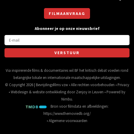
FILMAANVRAAG
Abonneer je op onze nieuwsbrief
Via inspirerende films & documentaires wil BF het kritisch debat voeden rond
belangrijke lokale en internationale maatschappelijke uitdagingen.
© Copyright 2026 | Bevrijdingsfilms vzw • Alle rechten voorbehouden •
Privacy
•
Webdesign
&
website ontwikkeling
door
Zenjoy in Leuven
• Powered by
Nimbu
.
Bron voor filmdata en afbeeldingen:
https://www.themoviedb.org/
•
Algemene voorwaarden