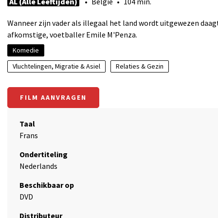
AL (Alle Leeftijden)
• België • 104 min.
Wanneer zijn vader als illegaal het land wordt uitgewezen daagt
afkomstige, voetballer Emile M'Penza.
Komedie
Vluchtelingen, Migratie & Asiel
Relaties & Gezin
FILM AANVRAGEN
Taal
Frans
Ondertiteling
Nederlands
Beschikbaar op
DVD
Distributeur