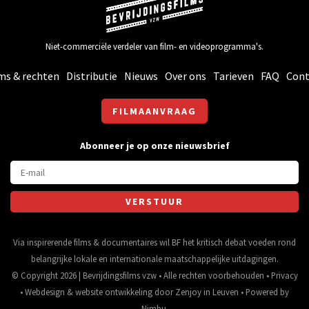
Niet-commerciële verdeler van film- en videoprogramma's.
ms & rechten
Distributie
Nieuws
Over ons
Tarieven
FAQ
Cont
FILMAANVRAAG
Abonneer je op onze nieuwsbrief
Via inspirerende films & documentaires wil BF het kritisch debat voeden rond
belangrijke lokale en internationale maatschappelijke uitdagingen.
© Copyright 2026 | Bevrijdingsfilms vzw • Alle rechten voorbehouden •
Privacy
•
Webdesign
&
website ontwikkeling
door
Zenjoy in Leuven
• Powered by
Nimbu
.