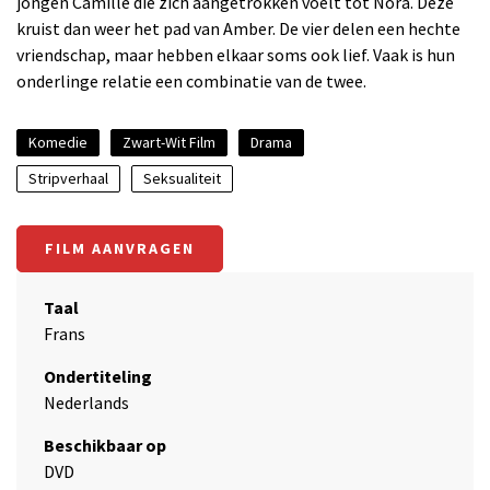
jongen Camille die zich aangetrokken voelt tot Nora. Deze
kruist dan weer het pad van Amber. De vier delen een hechte
vriendschap, maar hebben elkaar soms ook lief. Vaak is hun
onderlinge relatie een combinatie van de twee.
Komedie
Zwart-Wit Film
Drama
Stripverhaal
Seksualiteit
FILM AANVRAGEN
Taal
Frans
Ondertiteling
Nederlands
Beschikbaar op
DVD