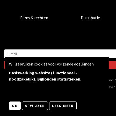
Films & rechten
Distributie
Wij gebruiken cookies voor volgende doeleinden:
Basiswerking website (functioneel -
noodzakelijk), Bijhouden statistieken
.
Via inspirerende films & docum
© Copyright 2026 | Bevrijdingsfilms vzw • Alle rechten voorbehouden •
Privacy
•
OK
AFWIJZEN
LEES MEER