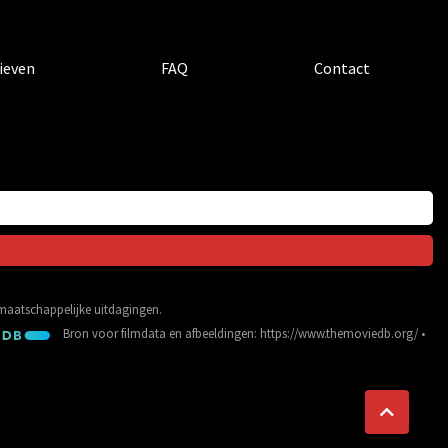
ieven
FAQ
Contact
e maatschappelijke uitdagingen.
Bron voor filmdata en afbeeldingen:
https://www.themoviedb.org/
•