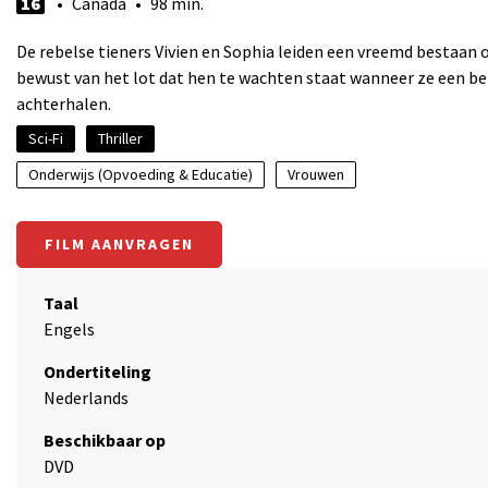
16
• Canada • 98 min.
De rebelse tieners Vivien en Sophia leiden een vreemd bestaan o
bewust van het lot dat hen te wachten staat wanneer ze een bepaa
achterhalen.
Sci-Fi
Thriller
Onderwijs (Opvoeding & Educatie)
Vrouwen
FILM AANVRAGEN
Taal
Engels
Ondertiteling
Nederlands
Beschikbaar op
DVD