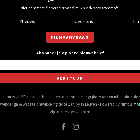
Niet-commerciële verdeler van film- en videoprogramma's.
Nieuws
Over ons
Tar
FILMAANVRAAG
Abonneer je op onze nieuwsbrief
entaires wil BF het kritisch debat voeden rond belangrijke lokale en international
Webdesign
&
website ontwikkeling
door
Zenjoy in Leuven
• Powered by
Nimbu
.
Algemene voorwaarden