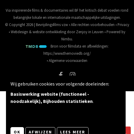
Via inspirerende films & documentaires wil BF het kritisch debat voeden rond
belangrijke lokale en internationale maatschappelijke uitdagingen.
© Copyright 2026 | Bevrijdingsfilms vzw • Alle rechten voorbehouden •
Privacy
•
Webdesign
&
website ontwikkeling
door
Zenjoy in Leuven
• Powered by
Nimbu
.
Bron voor filmdata en afbeeldingen:
https://www.themoviedb.org/
•
Algemene voorwaarden
Wij gebruiken cookies voor volgende doeleinden:
Basiswerking website (functioneel -
noodzakelijk), Bijhouden statistieken
.
OK
AFWIJZEN
LEES MEER