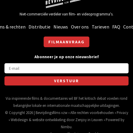
Niet-commerciële verdeler van film- en videoprogramma's.
ms & rechten
Distributie
Nieuws
Over ons
Tarieven
FAQ
Cont
FILMAANVRAAG
Abonneer je op onze nieuwsbrief
Via inspirerende films & documentaires wil BF het kritisch debat voeden rond
belangrijke lokale en internationale maatschappelijke uitdagingen.
© Copyright 2026 | Bevrijdingsfilms vzw • Alle rechten voorbehouden •
Privacy
•
Webdesign
&
website ontwikkeling
door
Zenjoy in Leuven
• Powered by
Nimbu
.