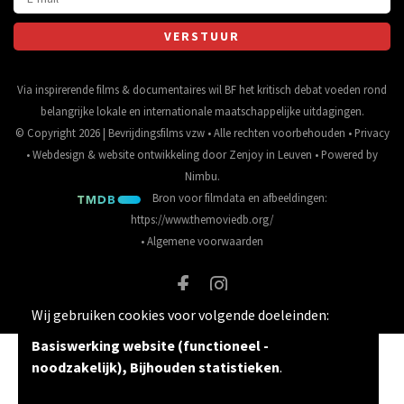
Via inspirerende films & documentaires wil BF het kritisch debat voeden rond
belangrijke lokale en internationale maatschappelijke uitdagingen.
© Copyright 2026 | Bevrijdingsfilms vzw • Alle rechten voorbehouden •
Privacy
•
Webdesign
&
website ontwikkeling
door
Zenjoy in Leuven
• Powered by
Nimbu
.
Bron voor filmdata en afbeeldingen:
https://www.themoviedb.org/
•
Algemene voorwaarden
Wij gebruiken cookies voor volgende doeleinden:
Basiswerking website (functioneel -
noodzakelijk), Bijhouden statistieken
.