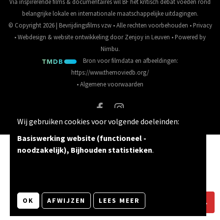
Via inspirerende films & documentaires wil BF het kritisch debat voeden rond
belangrijke lokale en internationale maatschappelijke uitdagingen.
© Copyright 2026 | Bevrijdingsfilms vzw • Alle rechten voorbehouden •
Privacy
•
Webdesign
&
website ontwikkeling
door
Zenjoy in Leuven
• Powered by
Nimbu
.
Bron voor filmdata en afbeeldingen:
https://www.themoviedb.org/
•
Algemene voorwaarden
Wij gebruiken cookies voor volgende doeleinden:
Basiswerking website (functioneel -
noodzakelijk), Bijhouden statistieken
.
OK
AFWIJZEN
LEES MEER