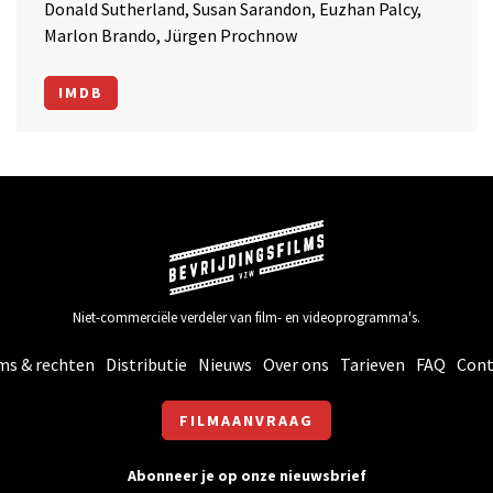
Donald Sutherland, Susan Sarandon, Euzhan Palcy,
Marlon Brando, Jürgen Prochnow
IMDB
Niet-commerciële verdeler van film- en videoprogramma's.
ms & rechten
Distributie
Nieuws
Over ons
Tarieven
FAQ
Cont
FILMAANVRAAG
Abonneer je op onze nieuwsbrief