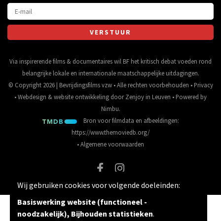
Via inspirerende films & documentaires wil BF het kritisch debat voeden rond
belangrijke lokale en internationale maatschappelijke uitdagingen.
© Copyright 2026 | Bevrijdingsfilms vzw • Alle rechten voorbehouden •
Privacy
•
Webdesign
&
website ontwikkeling
door
Zenjoy in Leuven
• Powered by
Nimbu
.
Bron voor filmdata en afbeeldingen:
https://www.themoviedb.org/
•
Algemene voorwaarden
Wij gebruiken cookies voor volgende doeleinden:
Basiswerking website (functioneel -
noodzakelijk), Bijhouden statistieken
.