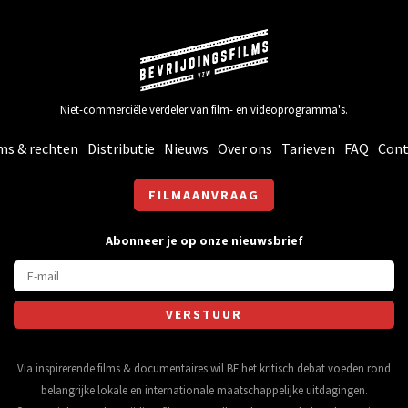
Niet-commerciële verdeler van film- en videoprogramma's.
ms & rechten
Distributie
Nieuws
Over ons
Tarieven
FAQ
Cont
FILMAANVRAAG
Abonneer je op onze nieuwsbrief
Via inspirerende films & documentaires wil BF het kritisch debat voeden rond
belangrijke lokale en internationale maatschappelijke uitdagingen.