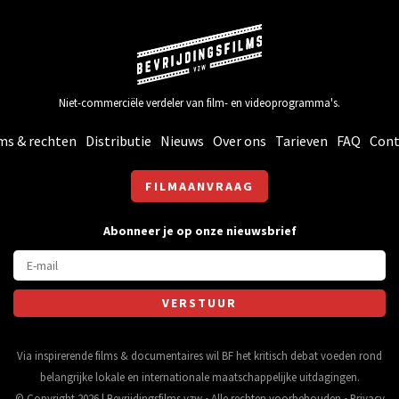
Niet-commerciële verdeler van film- en videoprogramma's.
ms & rechten
Distributie
Nieuws
Over ons
Tarieven
FAQ
Cont
FILMAANVRAAG
Abonneer je op onze nieuwsbrief
Via inspirerende films & documentaires wil BF het kritisch debat voeden rond
belangrijke lokale en internationale maatschappelijke uitdagingen.
© Copyright 2026 | Bevrijdingsfilms vzw • Alle rechten voorbehouden •
Privacy