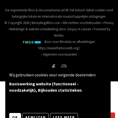
Via inspirerende films & documentaires wil BF het kritisch debat voeden rond
belangrijke lokale en internationale maatschappelijke uitdagingen.
© Copyright 2026 | Bevrijdingsfilms vzw • Alle rechten voorbehouden •
Privacy
•
Webdesign
&
website ontwikkeling
door
Zenjoy in Leuven
• Powered by
Nimbu
.
Bron voor filmdata en afbeeldingen:
https://www.themoviedb.org/
•
Algemene voorwaarden
Wij gebruiken cookies voor volgende doeleinden:
Basiswerking website (functioneel -
noodzakelijk), Bijhouden statistieken
.
OK
AFWIJZEN
LEES MEER