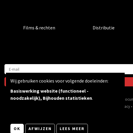
Films & rechten
Distributie
Wij gebruiken cookies voor volgende doeleinden:
Basiswerking website (functioneel -
noodzakelijk), Bijhouden statistieken
.
Via inspirerende films & docum
© Copyright 2026 | Bevrijdingsfilms vzw • Alle rechten voorbehouden •
Privacy
•
OK
AFWIJZEN
LEES MEER