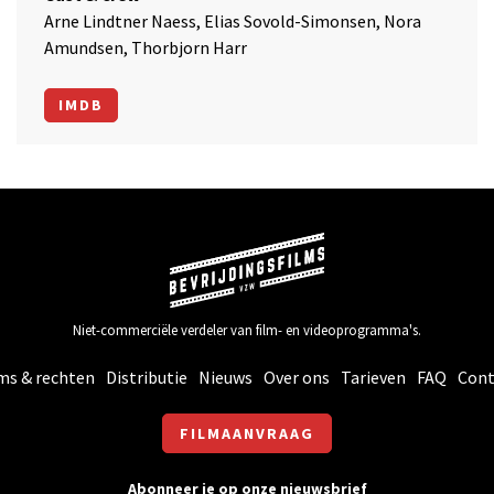
Arne Lindtner Naess, Elias Sovold-Simonsen, Nora
Amundsen, Thorbjorn Harr
IMDB
Niet-commerciële verdeler van film- en videoprogramma's.
ms & rechten
Distributie
Nieuws
Over ons
Tarieven
FAQ
Cont
FILMAANVRAAG
Abonneer je op onze nieuwsbrief