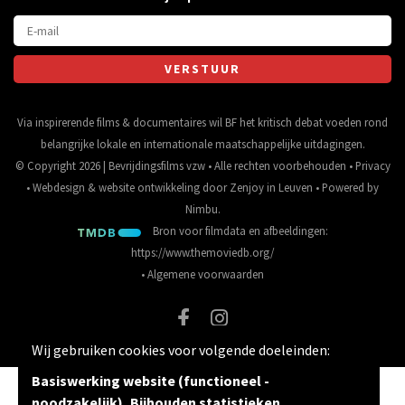
Via inspirerende films & documentaires wil BF het kritisch debat voeden rond
belangrijke lokale en internationale maatschappelijke uitdagingen.
© Copyright 2026 | Bevrijdingsfilms vzw • Alle rechten voorbehouden •
Privacy
•
Webdesign
&
website ontwikkeling
door
Zenjoy in Leuven
• Powered by
Nimbu
.
Bron voor filmdata en afbeeldingen:
https://www.themoviedb.org/
•
Algemene voorwaarden
Wij gebruiken cookies voor volgende doeleinden:
Basiswerking website (functioneel -
noodzakelijk), Bijhouden statistieken
.