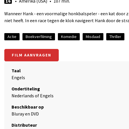
16
• Amerika (USA) • 107 min.
Wanneer Hank - een voormalige honkbalspeler - een kat door zij
niet heeft. In een race tegen de klok navigeert Hank door de str
Actie
Boekverfilming
Komedie
Misdaad
Thriller
FILM AANVRAGEN
Taal
Engels
Ondertiteling
Nederlands of Engels
Beschikbaar op
Bluray en DVD
Distributeur