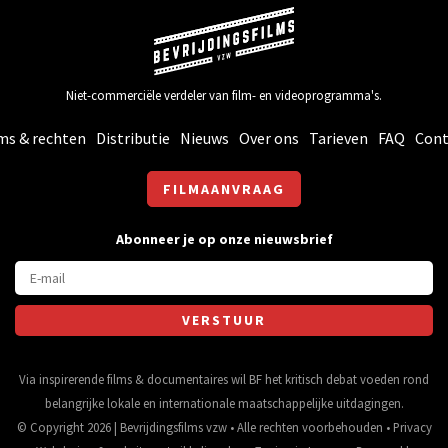
Niet-commerciële verdeler van film- en videoprogramma's.
ms & rechten
Distributie
Nieuws
Over ons
Tarieven
FAQ
Cont
FILMAANVRAAG
Abonneer je op onze nieuwsbrief
Via inspirerende films & documentaires wil BF het kritisch debat voeden rond
belangrijke lokale en internationale maatschappelijke uitdagingen.
© Copyright 2026 | Bevrijdingsfilms vzw • Alle rechten voorbehouden •
Privacy