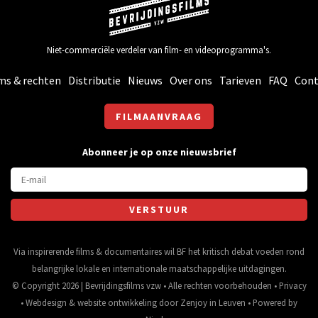
Niet-commerciële verdeler van film- en videoprogramma's.
ms & rechten
Distributie
Nieuws
Over ons
Tarieven
FAQ
Cont
FILMAANVRAAG
Abonneer je op onze nieuwsbrief
Via inspirerende films & documentaires wil BF het kritisch debat voeden rond
belangrijke lokale en internationale maatschappelijke uitdagingen.
© Copyright 2026 | Bevrijdingsfilms vzw • Alle rechten voorbehouden •
Privacy
•
Webdesign
&
website ontwikkeling
door
Zenjoy in Leuven
• Powered by