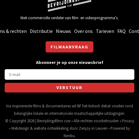
Niet-commerciële verdeler van film- en videoprogramma's.
ms & rechten
Distributie
Nieuws
Over ons
Tarieven
FAQ
Cont
FILMAANVRAAG
Abonneer je op onze nieuwsbrief
Via inspirerende films & documentaires wil BF het kritisch debat voeden rond
belangrijke lokale en internationale maatschappelijke uitdagingen.
© Copyright 2026 | Bevrijdingsfilms vzw • Alle rechten voorbehouden •
Privacy
•
Webdesign
&
website ontwikkeling
door
Zenjoy in Leuven
• Powered by
Nimbu
.