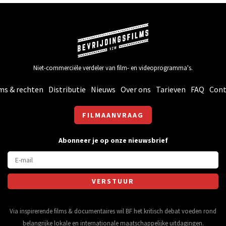
Niet-commerciële verdeler van film- en videoprogramma's.
ms & rechten
Distributie
Nieuws
Over ons
Tarieven
FAQ
Cont
FILMAANVRAAG
Abonneer je op onze nieuwsbrief
Via inspirerende films & documentaires wil BF het kritisch debat voeden rond
belangrijke lokale en internationale maatschappelijke uitdagingen.