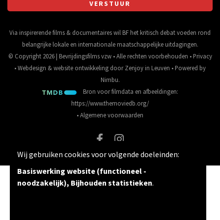
Via inspirerende films & documentaires wil BF het kritisch debat voeden rond
belangrijke lokale en internationale maatschappelijke uitdagingen.
© Copyright 2026 | Bevrijdingsfilms vzw • Alle rechten voorbehouden •
Privacy
•
Webdesign
&
website ontwikkeling
door
Zenjoy in Leuven
• Powered by
Nimbu
.
Bron voor filmdata en afbeeldingen:
https://www.themoviedb.org/
•
Algemene voorwaarden
Wij gebruiken cookies voor volgende doeleinden:
Basiswerking website (functioneel -
noodzakelijk), Bijhouden statistieken
.