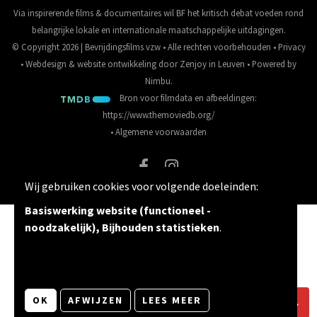
Via inspirerende films & documentaires wil BF het kritisch debat voeden rond
belangrijke lokale en internationale maatschappelijke uitdagingen.
© Copyright 2026 | Bevrijdingsfilms vzw • Alle rechten voorbehouden •
Privacy
•
Webdesign
&
website ontwikkeling
door
Zenjoy in Leuven
• Powered by
Nimbu
.
Bron voor filmdata en afbeeldingen:
https://www.themoviedb.org/
•
Algemene voorwaarden
Wij gebruiken cookies voor volgende doeleinden:
Basiswerking website (functioneel -
noodzakelijk), Bijhouden statistieken
.
OK
AFWIJZEN
LEES MEER