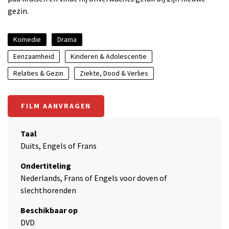
gezin.
Komedie
Drama
Eenzaamheid
Kinderen & Adolescentie
Relaties & Gezin
Ziekte, Dood & Verlies
FILM AANVRAGEN
Taal
Duits, Engels of Frans
Ondertiteling
Nederlands, Frans of Engels voor doven of
slechthorenden
Beschikbaar op
DVD