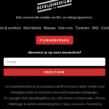
Niet-commerciële verdeler van film- en videoprogramma's.
ms & rechten
Distributie
Nieuws
Over ons
Tarieven
FAQ
Cont
FILMAANVRAAG
Abonneer je op onze nieuwsbrief
Via inspirerende films & documentaires wil BF het kritisch debat voeden rond
belangrijke lokale en internationale maatschappelijke uitdagingen.
© Copyright 2026 | Bevrijdingsfilms vzw • Alle rechten voorbehouden •
Privacy
•
Webdesign
&
website ontwikkeling
door
Zenjoy in Leuven
• Powered by