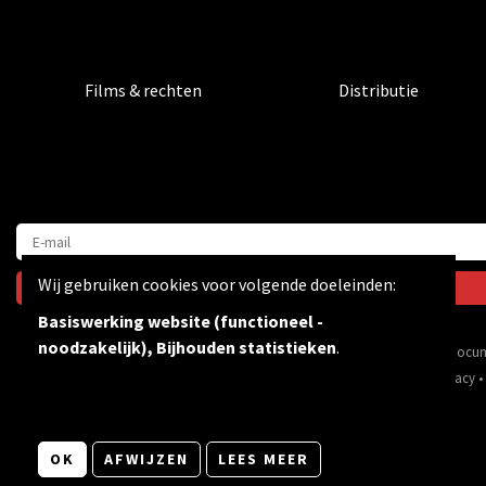
Films & rechten
Distributie
Wij gebruiken cookies voor volgende doeleinden:
Basiswerking website (functioneel -
noodzakelijk), Bijhouden statistieken
.
Via inspirerende films & docum
© Copyright 2026 | Bevrijdingsfilms vzw • Alle rechten voorbehouden •
Privacy
•
OK
AFWIJZEN
LEES MEER