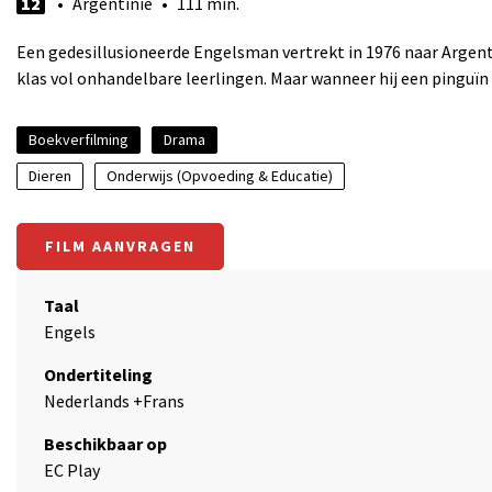
12
• Argentinië • 111 min.
Een gedesillusioneerde Engelsman vertrekt in 1976 naar Argent
klas vol onhandelbare leerlingen. Maar wanneer hij een pinguïn 
Boekverfilming
Drama
Dieren
Onderwijs (Opvoeding & Educatie)
FILM AANVRAGEN
Taal
Engels
Ondertiteling
Nederlands +Frans
Beschikbaar op
EC Play