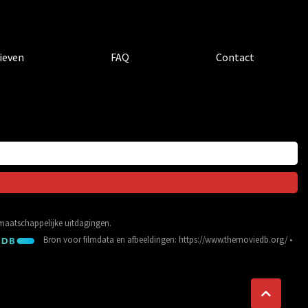
ieven
FAQ
Contact
e maatschappelijke uitdagingen.
Bron voor filmdata en afbeeldingen:
https://www.themoviedb.org/
•