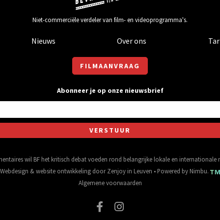
Niet-commerciële verdeler van film- en videoprogramma's.
Nieuws
Over ons
Tar
FILMAANVRAAG
Abonneer je op onze nieuwsbrief
entaires wil BF het kritisch debat voeden rond belangrijke lokale en international
Webdesign
&
website ontwikkeling
door
Zenjoy in Leuven
• Powered by
Nimbu
.
Algemene voorwaarden