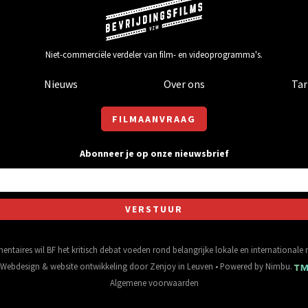
Niet-commerciële verdeler van film- en videoprogramma's.
Nieuws
Over ons
Tar
FILMAANVRAAG
Abonneer je op onze nieuwsbrief
entaires wil BF het kritisch debat voeden rond belangrijke lokale en international
Webdesign
&
website ontwikkeling
door
Zenjoy in Leuven
• Powered by
Nimbu
.
Algemene voorwaarden