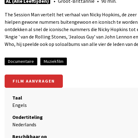
AL (Alle Leeftijden)
• Groot-Brittannië • 90 min.
The Session Man vertelt het verhaal van Nicky Hopkins, de zeer 
hielpen gewone nummers buitengewoon en iconisch te worden. Ve
ontdekken al snel de iconische nummers die Nicky Hopkins tot e
‘Angie ' van de Rolling Stones, 'Jealous Guy' van John Lennon e
Who, hij speelde ook op soloalbums van alle vier de leden van de
Documentaire
Muziekfilm
FILM AANVRAGEN
Taal
Engels
Ondertiteling
Nederlands
Beschikbaar op