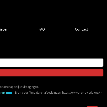
ieven
FAQ
Contact
e maatschappelijke uitdagingen.
Bron voor filmdata en afbeeldingen:
https://www.themoviedb.org/
•