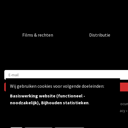
Films & rechten
Distributie
Wij gebruiken cookies voor volgende doeleinden:
Basiswerking website (functioneel -
noodzakelijk), Bijhouden statistieken
.
Via inspirerende films & docum
© Copyright 2026 | Bevrijdingsfilms vzw • Alle rechten voorbehouden •
Privacy
•