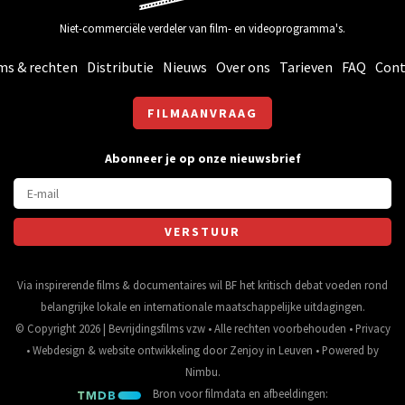
Niet-commerciële verdeler van film- en videoprogramma's.
ms & rechten
Distributie
Nieuws
Over ons
Tarieven
FAQ
Cont
FILMAANVRAAG
Abonneer je op onze nieuwsbrief
Via inspirerende films & documentaires wil BF het kritisch debat voeden rond
belangrijke lokale en internationale maatschappelijke uitdagingen.
© Copyright 2026 | Bevrijdingsfilms vzw • Alle rechten voorbehouden •
Privacy
•
Webdesign
&
website ontwikkeling
door
Zenjoy in Leuven
• Powered by
Nimbu
.
Bron voor filmdata en afbeeldingen: