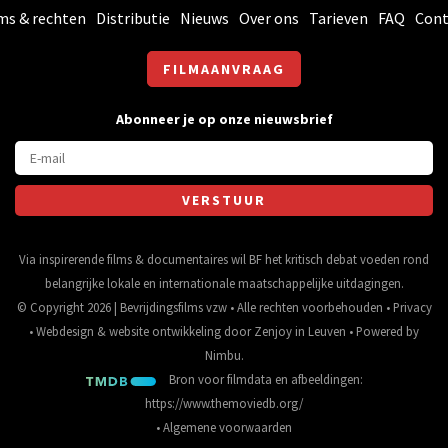
ms & rechten
Distributie
Nieuws
Over ons
Tarieven
FAQ
Cont
FILMAANVRAAG
Abonneer je op onze nieuwsbrief
Via inspirerende films & documentaires wil BF het kritisch debat voeden rond
belangrijke lokale en internationale maatschappelijke uitdagingen.
© Copyright 2026 | Bevrijdingsfilms vzw • Alle rechten voorbehouden •
Privacy
•
Webdesign
&
website ontwikkeling
door
Zenjoy in Leuven
• Powered by
Nimbu
.
Bron voor filmdata en afbeeldingen:
https://www.themoviedb.org/
•
Algemene voorwaarden