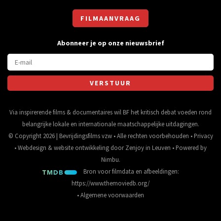
FILMAANVRAAG
Abonneer je op onze nieuwsbrief
Via inspirerende films & documentaires wil BF het kritisch debat voeden rond
belangrijke lokale en internationale maatschappelijke uitdagingen.
© Copyright 2026 | Bevrijdingsfilms vzw • Alle rechten voorbehouden •
Privacy
•
Webdesign
&
website ontwikkeling
door
Zenjoy in Leuven
• Powered by
Nimbu
.
Bron voor filmdata en afbeeldingen:
https://www.themoviedb.org/
•
Algemene voorwaarden