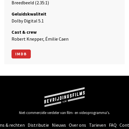
Breedbeeld (2.35:1)
Geluidskwaliteit
Dolby Digital 5.1
Cast & crew
Robert Knepper, Émilie Caen
IMDB
Niet-commerciële verdeler van film- en videoprogramma's.
ms & rechten
Distributie
Nieuws
Over ons
Tarieven
FAQ
Cont