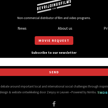
Non-commercial distributor of film and video programs.
News
About us
Pr
MOVIE REQUEST
Subscribe to our newsletter
al debate around important local and international social challenges through inspir
design
&
website ontwikkeling
door
Zenjoy in Leuven
• Powered by
Nimbu
.