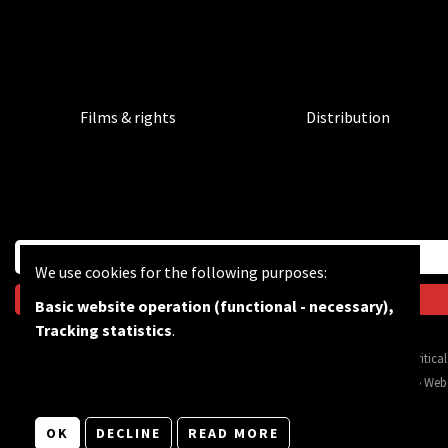
Films & rights
Distribution
We use cookies for the following purposes:
Basic website operation (functional - necessary),
Tracking statistics
.
BF wants to feed the critic
© Copyright 2026 | Bevrijdingsfilms vzw • All rights reserved •
Privacy
•
Web
OK
DECLINE
READ MORE