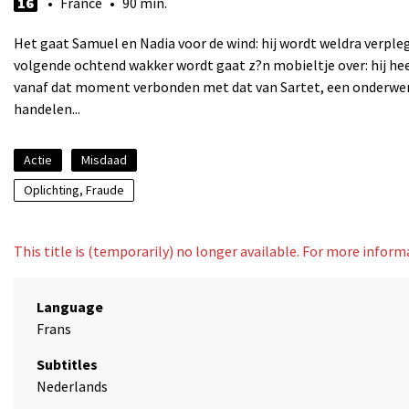
16
• France • 90 min.
Het gaat Samuel en Nadia voor de wind: hij wordt weldra verpleg
volgende ochtend wakker wordt gaat z?n mobieltje over: hij heef
vanaf dat moment verbonden met dat van Sartet, een onderwerel
handelen...
Actie
Misdaad
Oplichting, Fraude
This title is (temporarily) no longer available. For more infor
Language
Frans
Subtitles
Nederlands