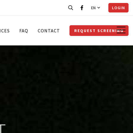
EN
LOGIN
ICES
FAQ
CONTACT
REQUEST SCREENING
T