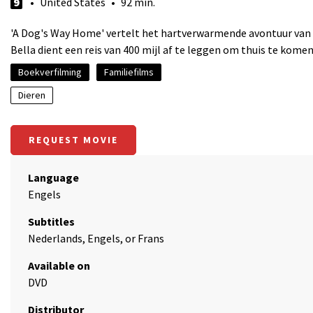
9
• United States • 92 min.
'A Dog's Way Home' vertelt het hartverwarmende avontuur van Bel
Bella dient een reis van 400 mijl af te leggen om thuis te kome
Boekverfilming
Familiefilms
Dieren
REQUEST MOVIE
Language
Engels
Subtitles
Nederlands, Engels, or Frans
Available on
DVD
Distributor