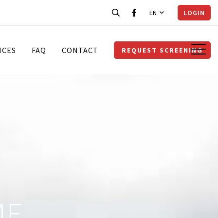
EN
LOGIN
ICES
FAQ
CONTACT
REQUEST SCREENING
ME