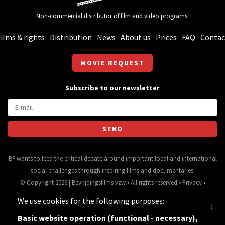
Non-commercial distributor of film and video programs.
ilms & rights
Distribution
News
About us
Prices
FAQ
Contac
MOVIE REQUEST
Subscribe to our newsletter
BF wants to feed the critical debate around important local and international
social challenges through inspiring films and documentaries.
© Copyright 2026 | Bevrijdingsfilms vzw • All rights reserved •
Privacy
•
Webdesign
&
website ontwikkeling
door
Zenjoy in Leuven
• Powered by
We use cookies for the following purposes:
Nimbu
.
Source for movie data and images:
•
General terms
Basic website operation (functional - necessary),
and conditions